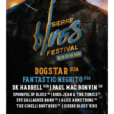
Français
•
Allemand
•
Anglais