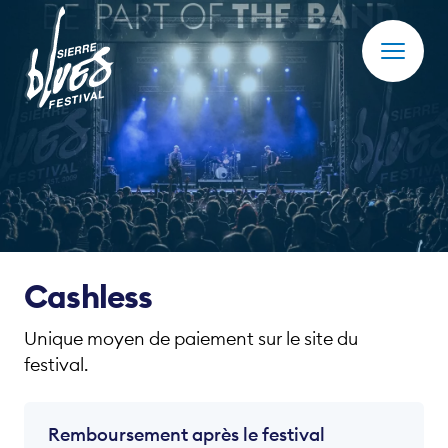
Actualités
Photos
Cashless
Club des Amis
Cashless
Festival
Unique moyen de paiement sur le site du
Partenaires et Soutiens
festival.
17 - 19 juin 2027
Remboursement après le festival