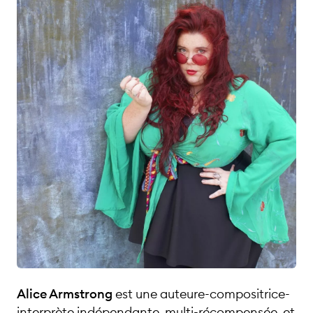
Français
•
Allemand
•
Anglais
Alice Armstrong
est une auteure-compositrice-
interprète indépendante, multi-récompensée, et