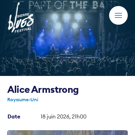
Actualités
Photos
Cashless
Club des Amis
Alice Armstrong
Festival
Royaume-Uni
Partenaires et Soutiens
Date
18 juin 2026, 21h00
17 - 19 juin 2027