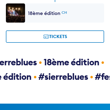
18ème édition
CH
Français
•
Allemand
•
Anglais
TICKETS
erreblues
•
18ème édition
•
 édition
•
#sierreblues
•
#fe