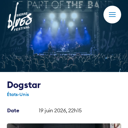
Actualités
Photos
Cashless
Club des Amis
Dogstar
Festival
États-Unis
Partenaires et Soutiens
Date
19 juin 2026, 22h15
17 - 19 juin 2027