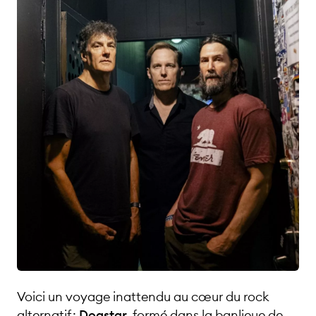
Français
•
Allemand
•
Anglais
Voici un voyage inattendu au cœur du rock
alternatif :
Dogstar
, formé dans la banlieue de