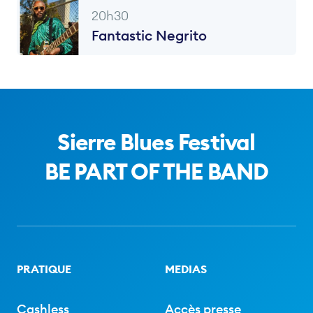
20h30
Fantastic Negrito
Sierre Blues Festival
BE PART OF THE BAND
PRATIQUE
MEDIAS
Cashless
Accès presse